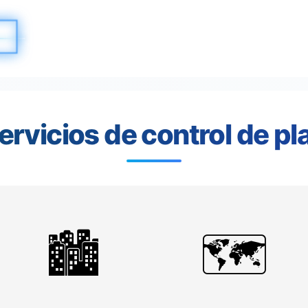
servicios de control de p
🏙️
🗺️